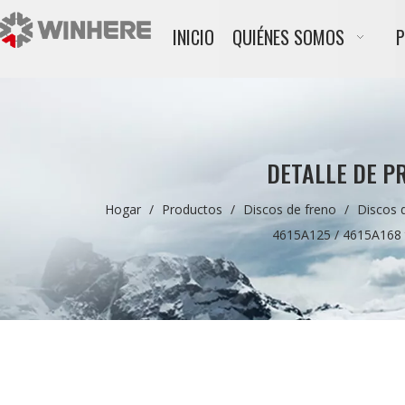
INICIO
QUIÉNES SOMOS
DETALLE DE P
Hogar
/
Productos
/
Discos de freno
/
Discos 
4615A125 / 4615A168 t