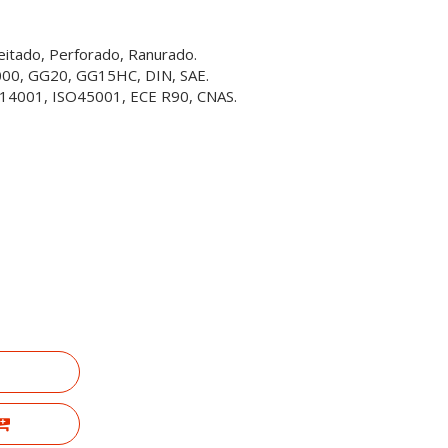
ceitado, Perforado, Ranurado.
3000, GG20, GG15HC, DIN, SAE.
SO14001, ISO45001, ECE R90, CNAS.