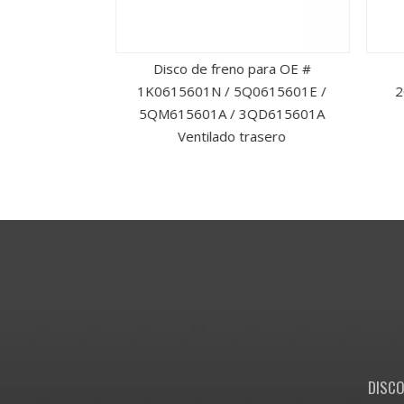
lado delantero
Disco de freno para OE #
ros para OE #
1K0615601N / 5Q0615601E /
2
8250085AA
5QM615601A / 3QD615601A
Ventilado trasero
DISCO