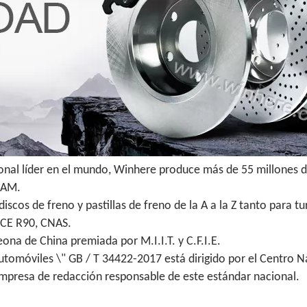
ional líder en el mundo, Winhere produce más de 55 millones d
 IAM.
scos de freno y pastillas de freno de la A a la Z tanto para 
ECE R90, CNAS.
na de China premiada por M.I.I.T. y C.F.I.E.
utomóviles \" GB / T 34422-2017 está dirigido por el Centro N
empresa de redacción responsable de este estándar nacional.