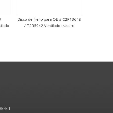
#
Disco de freno para OE # C2P13648
Disco de
ilado
/ T2R5942 Ventilado trasero
13501315/
v
FRENO