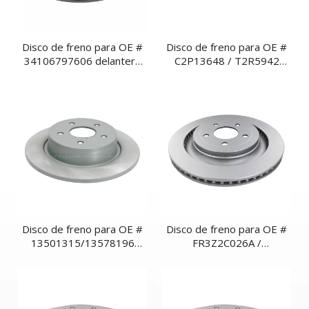
Disco de freno para OE #
Disco de freno para OE #
34106797606 delantero
C2P13648 / T2R5942
ventilado
Ventilado trasero
Disco de freno para OE #
Disco de freno para OE #
13501315/13578196
FR3Z2C026A /
trasero ventilado
GR3C2A315AB /
GR3Z2C026C Ventilado
trasero