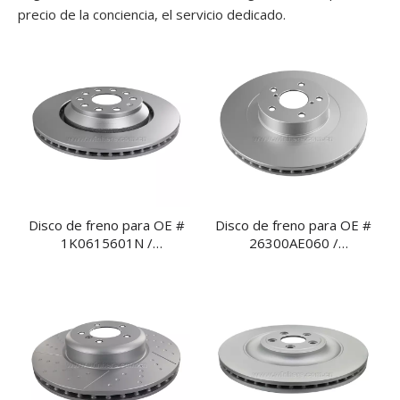
precio de la conciencia, el servicio dedicado.
Disco de freno para OE #
Disco de freno para OE #
1K0615601N /
26300AE060 /
5Q0615601E /
26310AC040 Delantero
5QM615601A /
ventilado
3QD615601A Ventilado
trasero