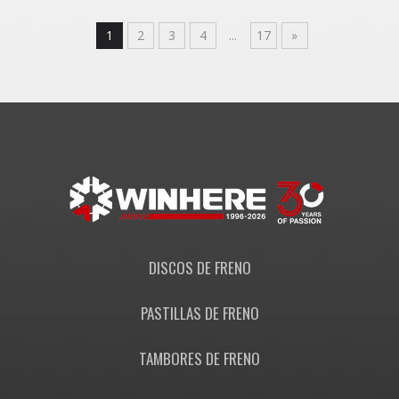
584113R700 /
K5841101700 trasero
1
2
3
4
...
17
»
sólido
DISCOS DE FRENO
PASTILLAS DE FRENO
TAMBORES DE FRENO