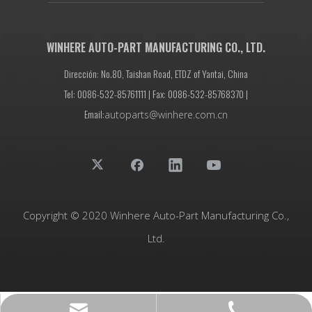
WINHERE AUTO-PART MANUFACTURING CO., LTD.
Dirección: No.80, Taishan Road, ETDZ of Yantai, China
Tel: 0086-532-85761111 | Fax: 0086-532-85768370 |
Email:
autoparts@winhere.com.cn
Copyright © 2020 Winhere Auto-Part Manufacturing Co.,
Ltd.
autoparts@winhere.com.cn
0086-532-85768365