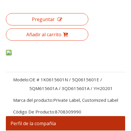
Preguntar
Añadir al carrito
Modelo:
OE # 1K0615601N / 5Q0615601E /
5QM615601A / 3QD615601A / YH20201
Marca del producto:
Private Label, Customized Label
Código De Producto:
8708309990
Perfil de la compañía