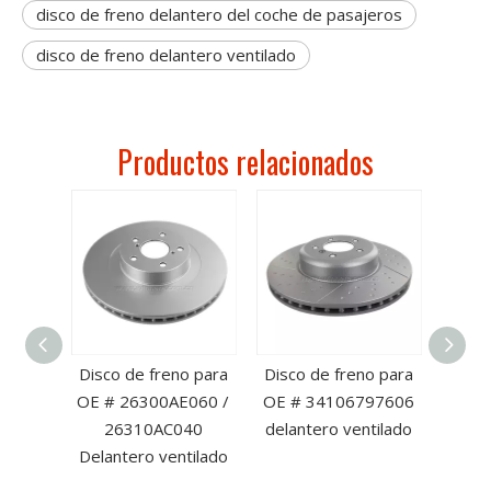
disco de freno delantero del coche de pasajeros
disco de freno delantero ventilado
Productos relacionados
o para
Disco de freno para
Disco de freno para
Disco
01N /
OE # 26300AE060 /
OE # 34106797606
OE 
E /
26310AC040
delantero ventilado
T2R5
A /
Delantero ventilado
1A