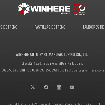
S DE FRENO
PASTILLAS DE FRENO
TAMBORES DE 
WINHERE AUTO-PART MANUFACTURING CO., LTD.
Dirección: No.80, Taishan Road, ETDZ of Yantai, China
l: 0086-532-85761111 | Fax: 0086-532-85768370 | Email:
autoparts@winhere.com.
Copyright © 2020 Winhere Auto-Part Manufacturing Co., Ltd.