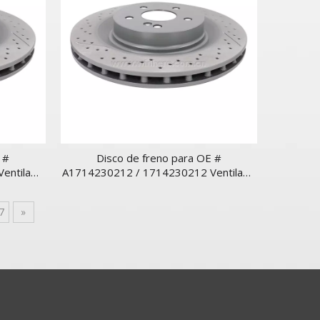
 #
Disco de freno para OE #
entilado
A1714230212 / 1714230212 Ventilado
trasero
7
»