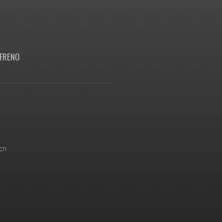
FRENO
cn