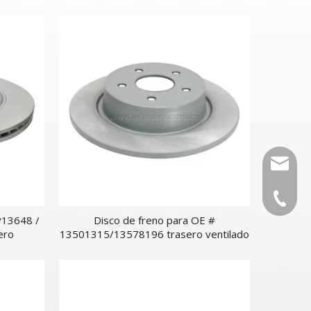
asero
autopar
0086-53
P13648 /
Disco de freno para OE #
ero
13501315/13578196 trasero ventilado