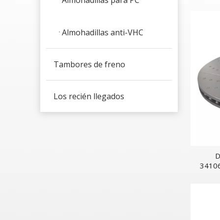
Almohadillas para PC
68
Almohadillas anti-VHC
Tambores de freno
Los recién llegados
D
34106