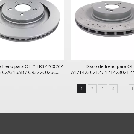
e freno para OE # FR3Z2C026A
Disco de freno para OE
R3C2A315AB / GR3Z2C026C
A1714230212 / 1714230212 V
Ventilado trasero
trasero
1
2
3
4
...
1