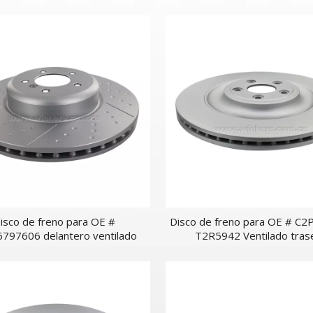
250087AA / 68250085AA
3QD615601A Ventilado tr
isco de freno para OE #
Disco de freno para OE # C2
797606 delantero ventilado
T2R5942 Ventilado tras