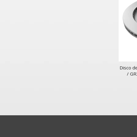
Disco d
/ G