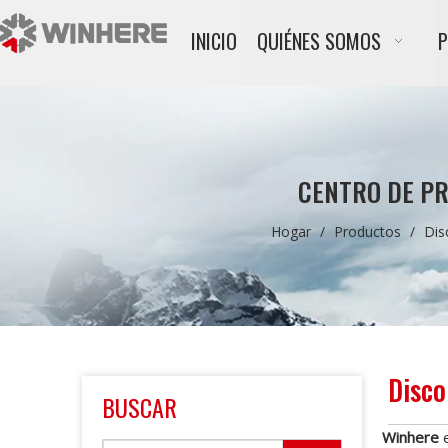
INICIO
QUIÉNES SOMOS
CENTRO DE P
Hogar
/
Productos
/
Dis
Disco
BUSCAR
Winhere
e