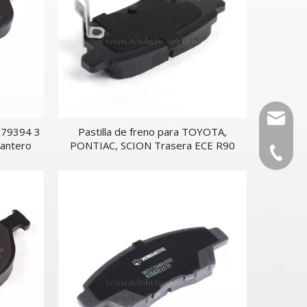
autopar
3079394 3
Pastilla de freno para TOYOTA,
lantero
PONTIAC, SCION Trasera ECE R90
0086-53