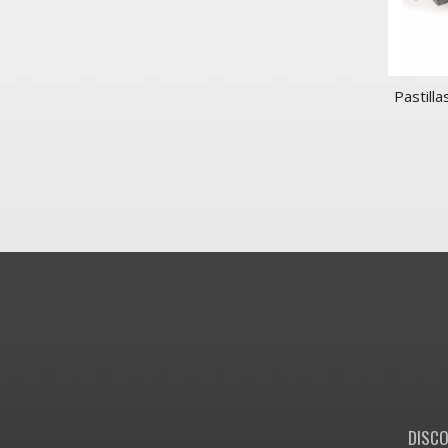
Pastill
DISCO