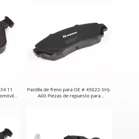
 34 11
Pastilla de freno para OE # 45022-SHJ-
omóvil
A00 Piezas de repuesto para
automóviles delanteros