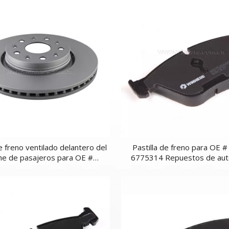
e freno ventilado delantero del
Pastilla de freno para OE #
he de pasajeros para OE #
6775314 Repuestos de aut
250087AA / 68250085AA
delantero