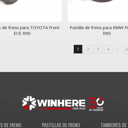
as de freno para TOYOTA Front
Pastilla de freno para BMW F
ECE R90
R90
1
2
3
4
...
2
S DE FRENO
PASTILLAS DE FRENO
TAMBORES DE 