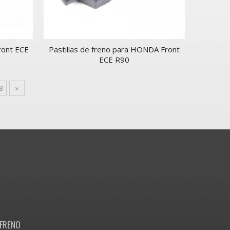
ront ECE
Pastillas de freno para HONDA Front
ECE R90
8
»
FRENO