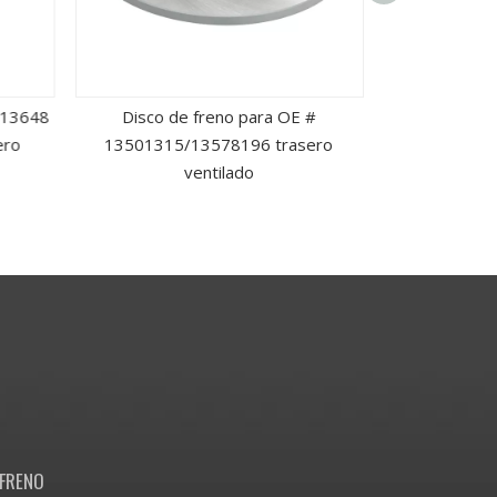
P13648
Disco de freno para OE #
Disco de
ero
13501315/13578196 trasero
FR3Z2C026A
ventilado
GR3Z2C026C
FRENO