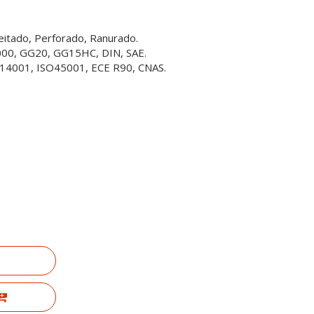
ceitado, Perforado, Ranurado.
3000, GG20, GG15HC, DIN, SAE.
SO14001, ISO45001, ECE R90, CNAS.