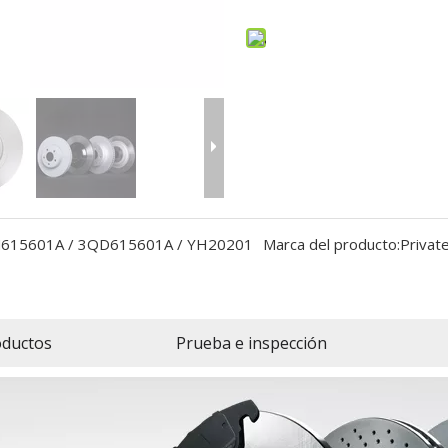
M615601A / 3QD615601A / YH20201
Marca del producto:
Privat
oductos
Prueba e inspección