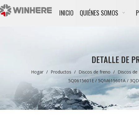
INICIO
QUIÉNES SOMOS
DETALLE DE P
Hogar
/
Productos
/
Discos de freno
/
Discos de
5Q0615601E / 5QM615601A / 3QD6