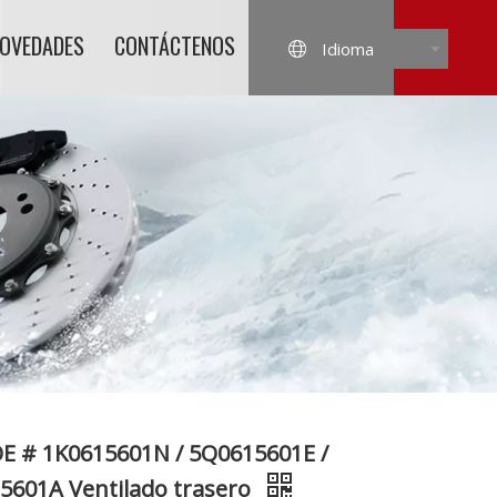
NOVEDADES
CONTÁCTENOS
Idioma
OE # 1K0615601N / 5Q0615601E /
601A Ventilado trasero