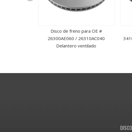
lado delantero
Disco de freno para OE #
ros para OE #
26300AE060 / 26310AC040
3410
8250085AA
Delantero ventilado
DISCO