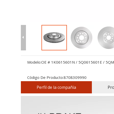
Modelo:
OE # 1K0615601N / 5Q0615601E / 5Q
Código De Producto:
8708309990
Perfil de la compañía
Pr