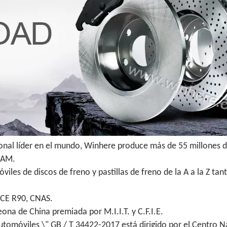
ional líder en el mundo, Winhere produce más de 55 millones d
 IAM.
iles de discos de freno y pastillas de freno de la A a la Z t
ECE R90, CNAS.
na de China premiada por M.I.I.T. y C.F.I.E.
utomóviles \" GB / T 34422-2017 está dirigido por el Centro N