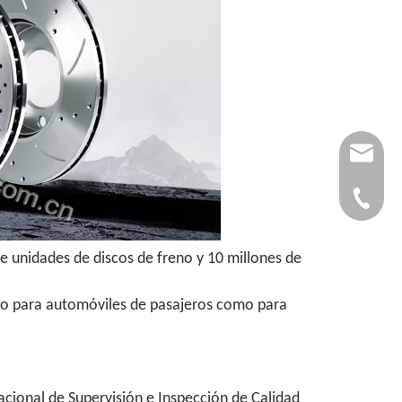
autopar
0086-53
e unidades de discos de freno y 10 millones de
anto para automóviles de pasajeros como para
acional de Supervisión e Inspección de Calidad