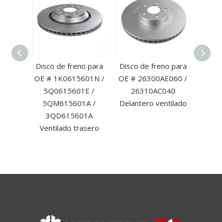
eno
Disco de freno para
Disco de freno para
Disco
antero
OE # 1K0615601N /
OE # 26300AE060 /
OE #
de
5Q0615601E /
26310AC040
delan
a OE #
5QM615601A /
Delantero ventilado
A /
3QD615601A
AA
Ventilado trasero