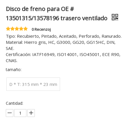
Disco de freno para OE #
13501315/13578196 trasero ventilado
0 Recenzoj
Tipo: Recubierto, Pintado, Aceitado, Perforado, Ranurado.
Material: Hierro gris, HC, G3000, GG20, GG15HC, DIN,
SAE.
Certificación: IATF16949, ISO14001, ISO45001, ECE R90,
CNAS.
tamaño:
D * T: 315 mm * 23 mm
Cantidad: