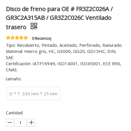
Disco de freno para OE # FR3Z2C026A /
GR3C2A315AB / GR3Z2C026C Ventilado
trasero
0 Recenzoj
Tipo: Recubierto, Pintado, Aceitado, Perforado, Ranurado.
Material: Hierro gris, HC, G3000, GG20, GG15HC, DIN,
SAE.
Certificación: IATF16949, ISO14001, ISO45001, ECE R90,
CNAS.
tamaño:
D * T: 330 mm * 25 mm
Cantidad: