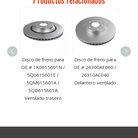
eno
Disco de freno para
Disco de freno para
Disco
antero
OE # 1K0615601N /
OE # 26300AE060 /
OE #
de
5Q0615601E /
26310AC040
delan
a OE #
5QM615601A /
Delantero ventilado
A /
3QD615601A
AA
Ventilado trasero