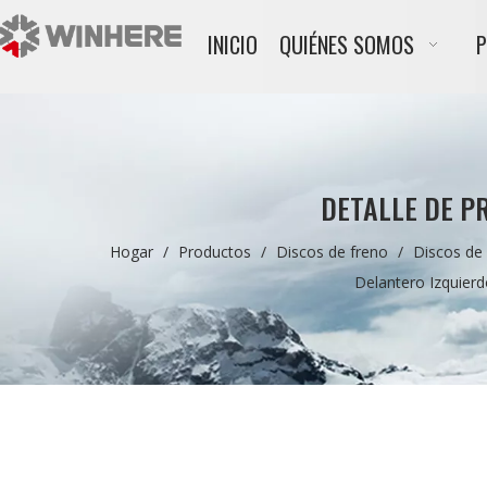
INICIO
QUIÉNES SOMOS
DETALLE DE P
Hogar
/
Productos
/
Discos de freno
/
Discos de
Delantero Izquier