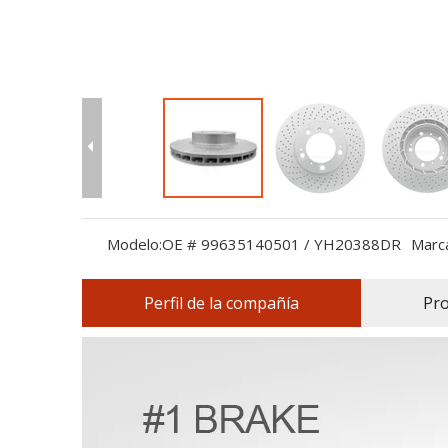
Modelo:
OE # 99635140501 / YH20388DR
Marca
Perfil de la compañía
Pr