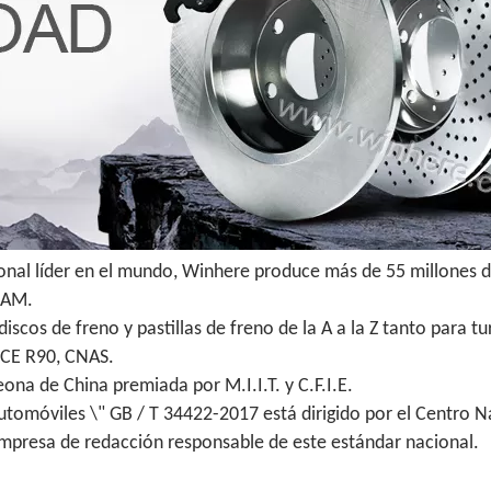
ional líder en el mundo, Winhere produce más de 55 millones d
 IAM.
scos de freno y pastillas de freno de la A a la Z tanto para 
ECE R90, CNAS.
na de China premiada por M.I.I.T. y C.F.I.E.
utomóviles \" GB / T 34422-2017 está dirigido por el Centro N
empresa de redacción responsable de este estándar nacional.