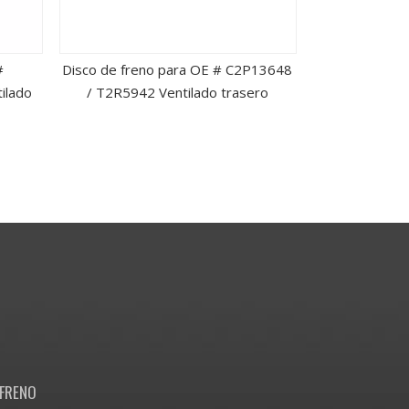
#
Disco de freno para OE # C2P13648
Disco de
ilado
/ T2R5942 Ventilado trasero
13501315/
v
FRENO