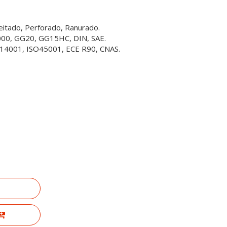
ceitado, Perforado, Ranurado.
3000, GG20, GG15HC, DIN, SAE.
SO14001, ISO45001, ECE R90, CNAS.