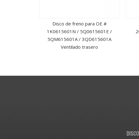
lado delantero
Disco de freno para OE #
ros para OE #
1K0615601N / 5Q0615601E /
2
8250085AA
5QM615601A / 3QD615601A
Ventilado trasero
DISCO