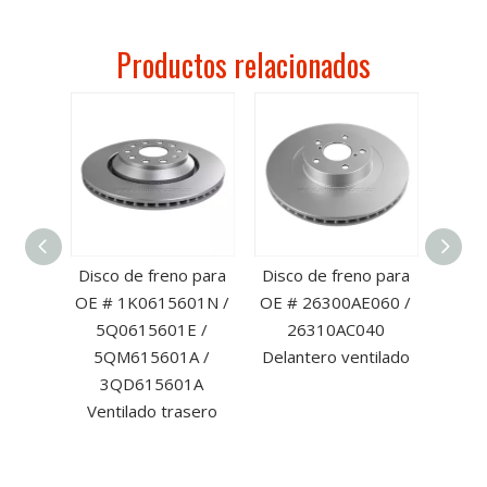
Productos relacionados
eno
Disco de freno para
Disco de freno para
Disco
antero
OE # 1K0615601N /
OE # 26300AE060 /
OE #
de
5Q0615601E /
26310AC040
delan
a OE #
5QM615601A /
Delantero ventilado
A /
3QD615601A
AA
Ventilado trasero