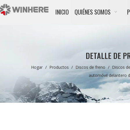
INICIO
QUIÉNES SOMOS
DETALLE DE P
Hogar
/
Productos
/
Discos de freno
/
Discos d
automóvil delantero d