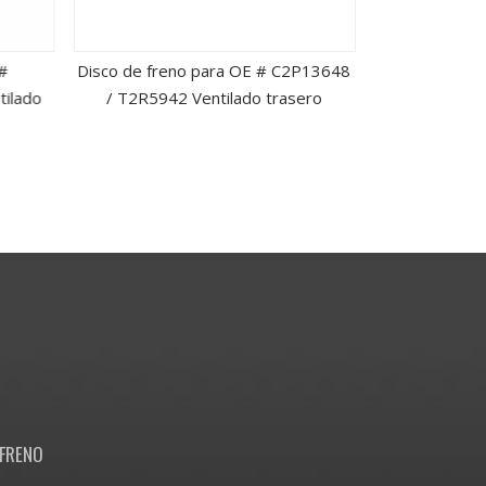
#
Disco de freno para OE # C2P13648
Disco de
ilado
/ T2R5942 Ventilado trasero
13501315/
v
FRENO