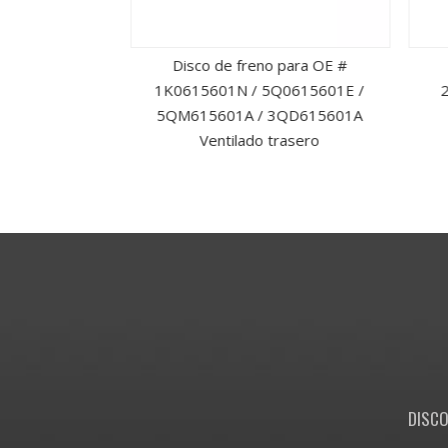
lado delantero
Disco de freno para OE #
ros para OE #
1K0615601N / 5Q0615601E /
2
8250085AA
5QM615601A / 3QD615601A
Ventilado trasero
DISCO