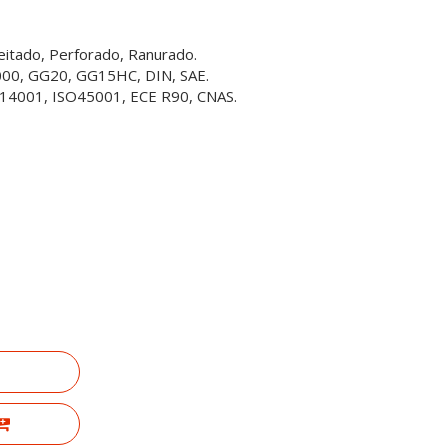
ceitado, Perforado, Ranurado.
3000, GG20, GG15HC, DIN, SAE.
SO14001, ISO45001, ECE R90, CNAS.