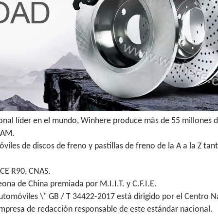
ional líder en el mundo, Winhere produce más de 55 millones d
 IAM.
iles de discos de freno y pastillas de freno de la A a la Z t
ECE R90, CNAS.
na de China premiada por M.I.I.T. y C.F.I.E.
utomóviles \" GB / T 34422-2017 está dirigido por el Centro N
empresa de redacción responsable de este estándar nacional.