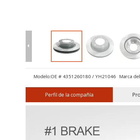
Modelo:
OE # 4351260180 / YH21046
Marca del
Perfil de la compañía
Pr