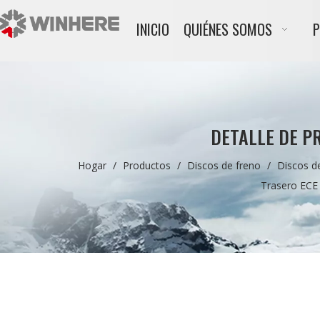
INICIO
QUIÉNES SOMOS
DETALLE DE P
Hogar
/
Productos
/
Discos de freno
/
Discos d
Trasero ECE