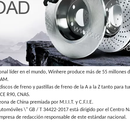
ional líder en el mundo, Winhere produce más de 55 millones d
 IAM.
scos de freno y pastillas de freno de la A a la Z tanto para 
ECE R90, CNAS.
na de China premiada por M.I.I.T. y C.F.I.E.
utomóviles \" GB / T 34422-2017 está dirigido por el Centro N
empresa de redacción responsable de este estándar nacional.