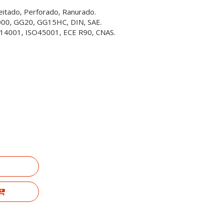
ceitado, Perforado, Ranurado.
3000, GG20, GG15HC, DIN, SAE.
SO14001, ISO45001, ECE R90, CNAS.