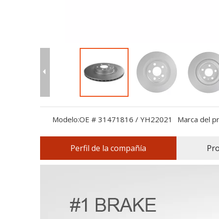
Modelo:
OE # 31471816 / YH22021
Marca del p
Perfil de la compañía
Pr