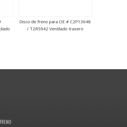
#
Disco de freno para OE # C2P13648
Disco de
ilado
/ T2R5942 Ventilado trasero
13501315/
v
FRENO