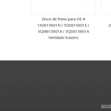
lado delantero
Disco de freno para OE #
ros para OE #
1K0615601N / 5Q0615601E /
2
8250085AA
5QM615601A / 3QD615601A
Ventilado trasero
DISCO