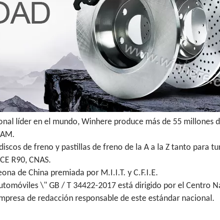
ional líder en el mundo, Winhere produce más de 55 millones d
 IAM.
scos de freno y pastillas de freno de la A a la Z tanto para 
ECE R90, CNAS.
na de China premiada por M.I.I.T. y C.F.I.E.
utomóviles \" GB / T 34422-2017 está dirigido por el Centro N
empresa de redacción responsable de este estándar nacional.