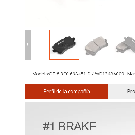
Modelo:
OE # 3C0 698451 D / WD1348A000
Mar
Perfil de la compañía
Pro