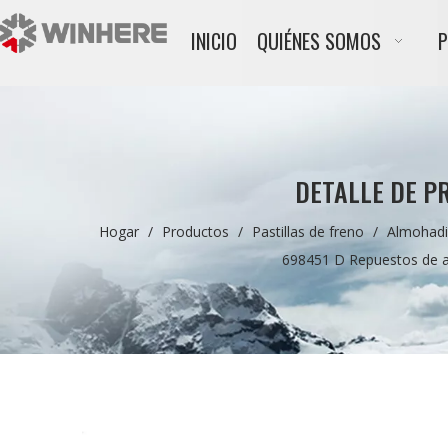
INICIO
QUIÉNES SOMOS
DETALLE DE P
Hogar
/
Productos
/
Pastillas de freno
/
Almohadi
698451 D Repuestos de a