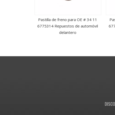
ra OE # 45022-
Pastilla de freno para OE # 34 11
Past
repuesto para
6775314 Repuestos de automóvil
6775
elanteros
delantero
DISCO