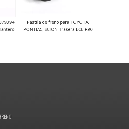
079394
Pastilla de freno para TOYOTA,
Pastillas d
antero
PONTIAC, SCION Trasera ECE R90
Fro
FRENO