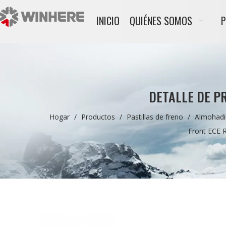
INICIO
QUIÉNES SOMOS
DETALLE DE P
Hogar
/
Productos
/
Pastillas de freno
/
Almohadil
Front ECE 