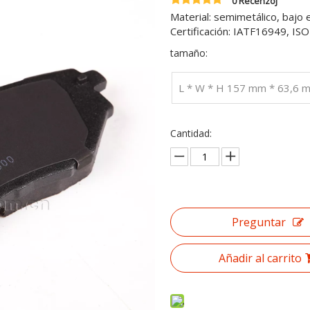
0 Recenzoj
Material: semimetálico, bajo 
Certificación: IATF16949, I
tamaño:
L * W * H 157 mm * 63,6 
Cantidad:
Preguntar
Añadir al carrito