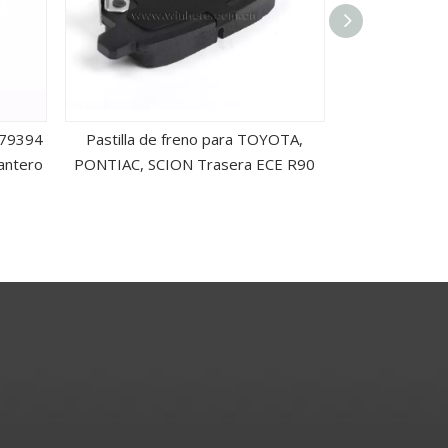
079394
Pastilla de freno para TOYOTA,
Pastillas d
antero
PONTIAC, SCION Trasera ECE R90
Fro