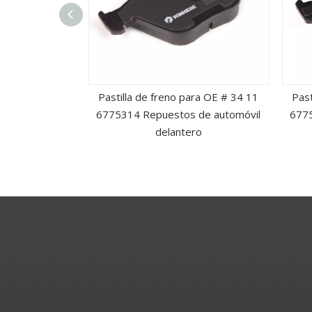
ra OE # 45022-
Pastilla de freno para OE # 34 11
Past
repuesto para
6775314 Repuestos de automóvil
6775
elanteros
delantero