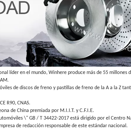
ional líder en el mundo, Winhere produce más de 55 millones d
 IAM.
iles de discos de freno y pastillas de freno de la A a la Z t
ECE R90, CNAS.
na de China premiada por M.I.I.T. y C.F.I.E.
utomóviles \" GB / T 34422-2017 está dirigido por el Centro N
empresa de redacción responsable de este estándar nacional.