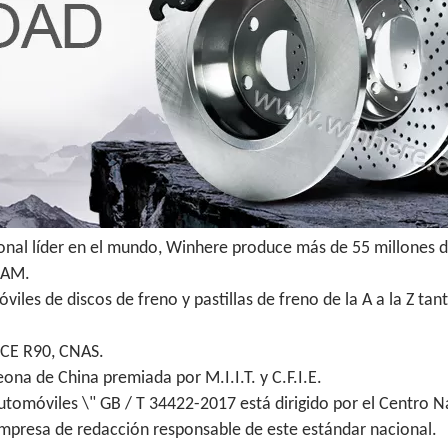
ional líder en el mundo, Winhere produce más de 55 millones d
 IAM.
iles de discos de freno y pastillas de freno de la A a la Z t
ECE R90, CNAS.
na de China premiada por M.I.I.T. y C.F.I.E.
utomóviles \" GB / T 34422-2017 está dirigido por el Centro N
empresa de redacción responsable de este estándar nacional.