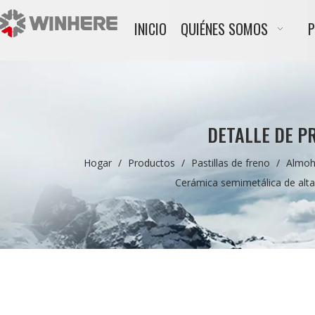
INICIO
QUIÉNES SOMOS
DETALLE DE P
Hogar
/
Productos
/
Pastillas de freno
/
Almoh
Cerámica semimetálica de alta