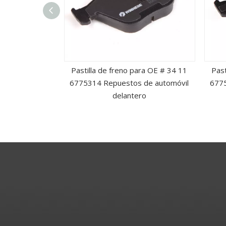
ra OE # 45022-
Pastilla de freno para OE # 34 11
Past
repuesto para
6775314 Repuestos de automóvil
6775
elanteros
delantero