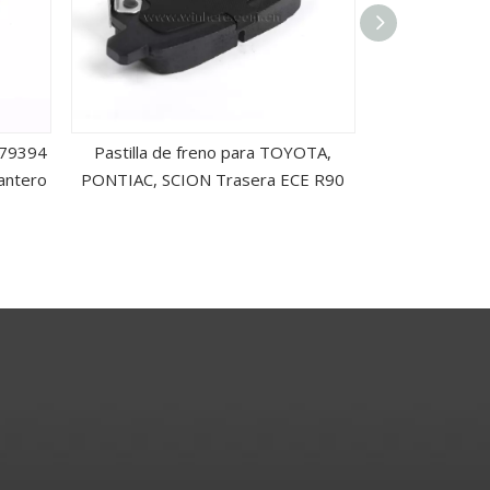
079394
Pastilla de freno para TOYOTA,
Pastillas d
antero
PONTIAC, SCION Trasera ECE R90
Fro