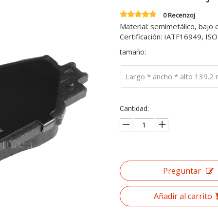
0 Recenzoj
Material: semimetálico, bajo 
Certificación: IATF16949, I
tamaño:
Largo * ancho * alto 139.
Cantidad:
Preguntar
Añadir al carrito