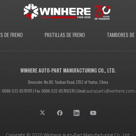
S DE FRENO
PASTILLAS DE FRENO
TAMBORES DE 
WINHERE AUTO-PART MANUFACTURING CO., LTD.
Dirección: No.80, Taishan Road, ETDZ of Yantai, China
l: 0086-532-85761111 | Fax: 0086-532-85768370 | Email:
autoparts@winhere.com.
Copyright © 2020 Winhere Auto-Part Manufacturing Co., Ltd.