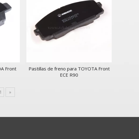
DA Front
Pastillas de freno para TOYOTA Front
ECE R90
1
»