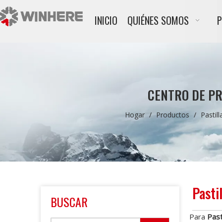
INICIO
QUIÉNES SOMOS
CENTRO DE P
Hogar
/
Productos
/
Pastil
Pasti
BUSCAR
Para
Past