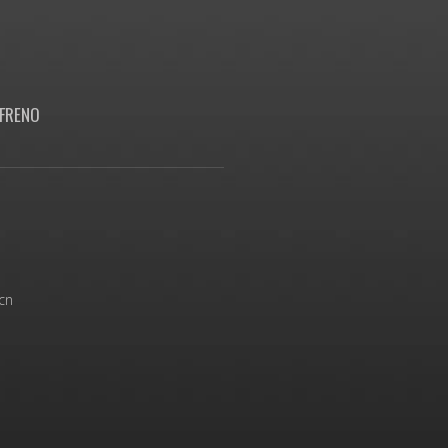
FRENO
cn