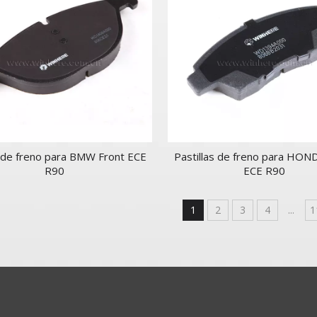
a de freno para BMW Front ECE
Pastillas de freno para HON
R90
ECE R90
1
2
3
4
...
1