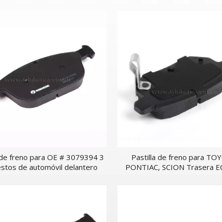
delantero
automóviles delanter
a de freno para OE # 3079394 3
Pastilla de freno para TO
stos de automóvil delantero
PONTIAC, SCION Trasera E