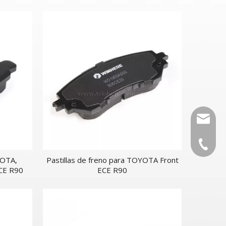
os
delantero
autopar
0086-53
YOTA,
Pastillas de freno para TOYOTA Front
CE R90
ECE R90