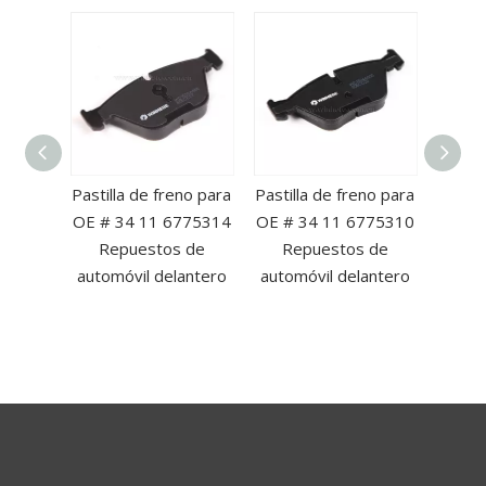
no para
Pastilla de freno para
Pastilla de freno para
Pastil
HJ-A00
OE # 34 11 6775314
OE # 34 11 6775310
OE 
puesto
Repuestos de
Repuestos de
Re
viles
automóvil delantero
automóvil delantero
autom
os