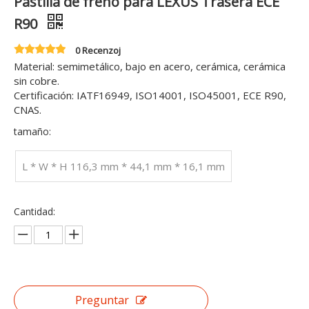
Pastilla de freno para LEXUS Trasera ECE
R90
0 Recenzoj
Material: semimetálico, bajo en acero, cerámica, cerámica
sin cobre.
Certificación: IATF16949, ISO14001, ISO45001, ECE R90,
CNAS.
tamaño:
L * W * H 116,3 mm * 44,1 mm * 16,1 mm
Cantidad:
Preguntar