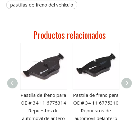
pastillas de freno del vehículo
Productos relacionados
no para
Pastilla de freno para
Pastilla de freno para
Pastil
HJ-A00
OE # 34 11 6775314
OE # 34 11 6775310
OE 
puesto
Repuestos de
Repuestos de
Re
viles
automóvil delantero
automóvil delantero
autom
os