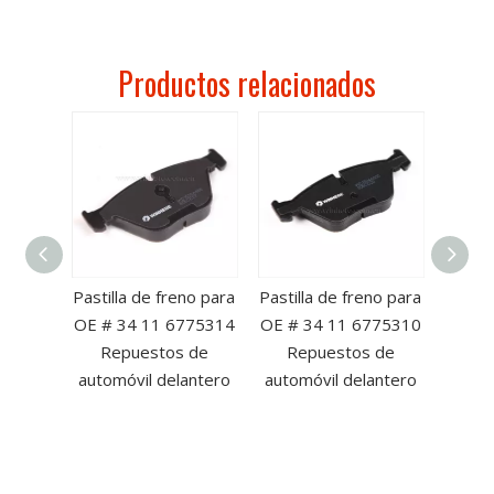
Productos relacionados
no para
Pastilla de freno para
Pastilla de freno para
Pastil
HJ-A00
OE # 34 11 6775314
OE # 34 11 6775310
OE 
puesto
Repuestos de
Repuestos de
Re
viles
automóvil delantero
automóvil delantero
autom
os