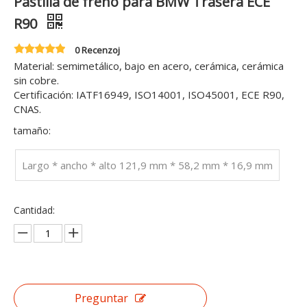
Pastilla de freno para BMW Trasera ECE
R90
0 Recenzoj
Material: semimetálico, bajo en acero, cerámica, cerámica
sin cobre.
Certificación: IATF16949, ISO14001, ISO45001, ECE R90,
CNAS.
tamaño:
Largo * ancho * alto 121,9 mm * 58,2 mm * 16,9 mm
Cantidad:
Preguntar