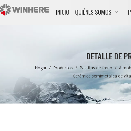
INICIO
QUIÉNES SOMOS
DETALLE DE P
Hogar
/
Productos
/
Pastillas de freno
/
Almoh
Cerámica semimetálica de alta