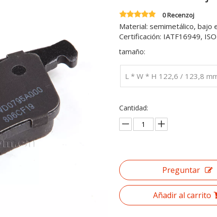
0 Recenzoj
Material: semimetálico, bajo 
Certificación: IATF16949, I
tamaño:
L * W * H 122,6 / 123,8 m
Cantidad:
Preguntar
Añadir al carrito