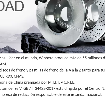
ional líder en el mundo, Winhere produce más de 55 millones d
 IAM.
scos de freno y pastillas de freno de la A a la Z tanto para 
ECE R90, CNAS.
na de China premiada por M.I.I.T. y C.F.I.E.
utomóviles \" GB / T 34422-2017 está dirigido por el Centro N
empresa de redacción responsable de este estándar nacional.