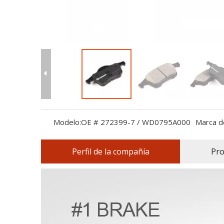
Modelo:
OE # 272399-7 / WD0795A000
Marca d
Perfil de la compañía
Pro