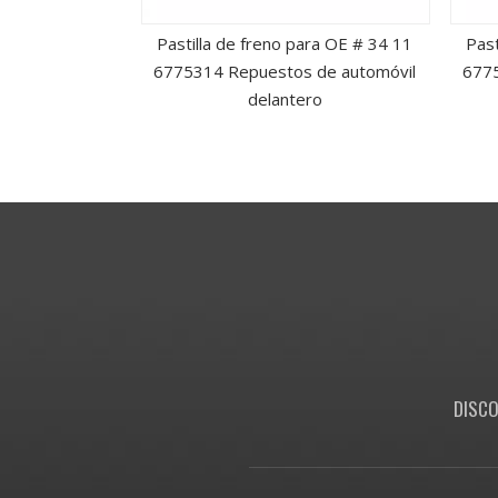
ra OE # 45022-
Pastilla de freno para OE # 34 11
Past
repuesto para
6775314 Repuestos de automóvil
6775
elanteros
delantero
DISCO