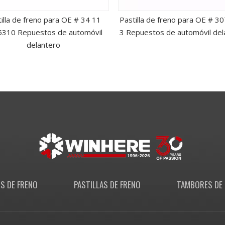
illa de freno para OE # 34 11
Pastilla de freno para OE # 3
310 Repuestos de automóvil
3 Repuestos de automóvil del
delantero
S DE FRENO
PASTILLAS DE FRENO
TAMBORES DE 