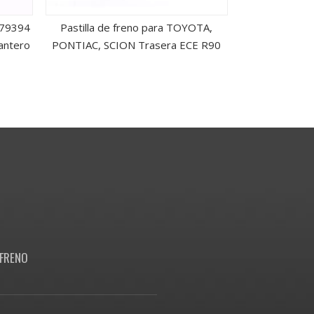
079394
Pastilla de freno para TOYOTA,
Pastillas d
antero
PONTIAC, SCION Trasera ECE R90
Fro
FRENO