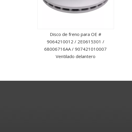
Disco de freno para OE #
9064210012 / 2E0615301 /
68006716AA / 907421010007
Ventilado delantero