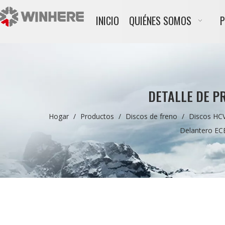
INICIO
QUIÉNES SOMOS
DETALLE DE P
Hogar
/
Productos
/
Discos de freno
/
Discos HC
Delantero EC