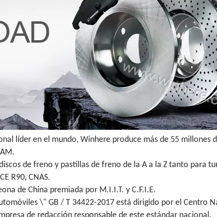
ional líder en el mundo, Winhere produce más de 55 millones d
 IAM.
scos de freno y pastillas de freno de la A a la Z tanto para 
ECE R90, CNAS.
na de China premiada por M.I.I.T. y C.F.I.E.
utomóviles \" GB / T 34422-2017 está dirigido por el Centro N
empresa de redacción responsable de este estándar nacional.