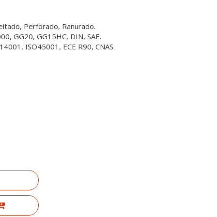
ceitado, Perforado, Ranurado.
3000, GG20, GG15HC, DIN, SAE.
SO14001, ISO45001, ECE R90, CNAS.