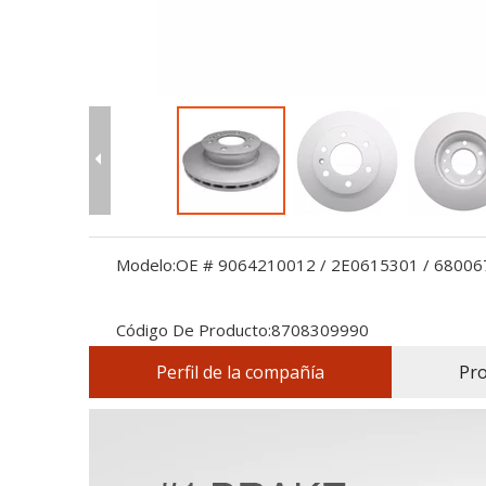
Modelo:
OE # 9064210012 / 2E0615301 / 68006
Código De Producto:
8708309990
Perfil de la compañía
Pr