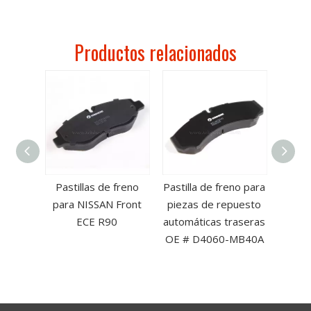
Productos relacionados
no para
Pastillas de freno
Pastilla de freno para
Pastil
CE R90
para NISSAN Front
piezas de repuesto
R9
ECE R90
automáticas traseras
semim
OE # D4060-MB40A
calida