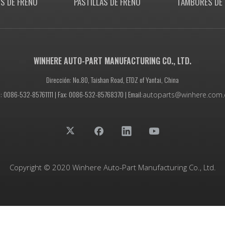
S DE FRENO
PASTILLAS DE FRENO
TAMBORES DE 
WINHERE AUTO-PART MANUFACTURING CO., LTD.
Dirección: No.80, Taishan Road, ETDZ of Yantai, China
l: 0086-532-85761111 | Fax: 0086-532-85768370 | Email:
autoparts@winhere.com.
Copyright © 2020 Winhere Auto-Part Manufacturing Co., Ltd.