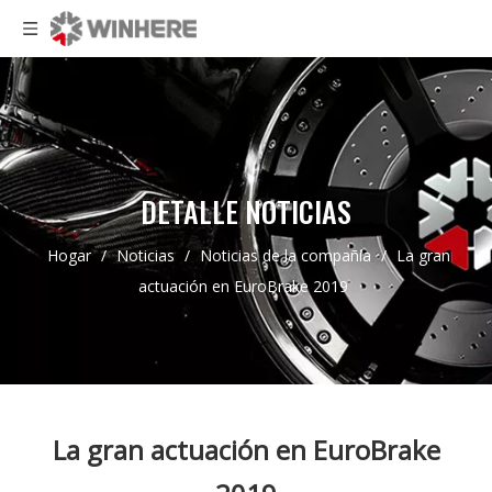
DETALLE NOTICIAS
Hogar
/
Noticias
/
Noticias de la compañía
/
La gran
actuación en EuroBrake 2019
La gran actuación en EuroBrake